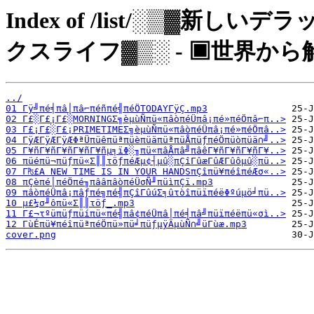
Index of /list/░▒▓新し
クスライフ▓▒░ - ▣世界から
../
01 Γÿ╝πé╡πâ│πâ⌐πéñπé╣πéÖTODAYΓÿÇ.mp3
02 Γ£░Γ£¡Γ£░MORNINGΣ╗èµùÑπü«πâòπéÜπâ¡πé»πéÖπâ⌐π..>
03 Γ£¡Γ£░Γ£¡PRIMETIMEΣ╗èµùÑπü«πâòπéÜπâ¡πé»πéÖπâ..>
04 ΓÿÆΓÿÆΓÿÆΦªÜπüêπüªπüèπüäπüªπüÅπüƒπéÖπüòπüä∩╝..>
05 Γ¥ñΓ¥ñΓ¥ñΓ¥ñΓ¥ñµ╕ïΦ░╖πü«πâÅπâ╝πâêΓ¥ñΓ¥ñΓ¥ñΓ¥..>
06 πüéπü¬πüƒπü«Σ║║τöƒπéÆµ¢┤µû░πÇîΓûæΓûÆΓûôµû░πü..>
07 Γ₧£A NEW TIME IS IN YOUR HANDSπÇîπü¥πéîπéÆσ«..>
08 πÇèπé│πéÖπé╖πââπâòπéÜσÑ╜πüìπÇï.mp3
09 πâòπéÜπâ¡πâƒπé╗πé╣πÇîΓûúΣ╕ûτòîπüïπéëΦºúµö╛πü..>
10 µ£¼σ╜ôπü«Σ║║τöƒ_.mp3
11 Γ£¬τºüπüƒπüíπü«πé╣πâ¢πéÜπâ│πé╡πâ╝πüïπéëπü«σì..>
12 ΓùÉπü¥πéîπüªπéÖπü»πü╛πüƒµÿÄµùÑ∩╝üΓùæ.mp3
cover.png