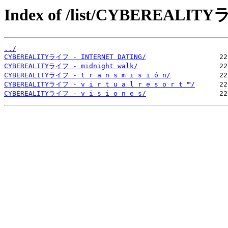
Index of /list/CYBEREALIT
../
CYBEREALITYライフ - INTERNET DATING/
CYBEREALITYライフ - midnight walk/
CYBEREALITYライフ - t r a n s m i s i ó n/
CYBEREALITYライフ - v i r t u a l r e s o r t ™/
CYBEREALITYライフ - v i s i o n e s/