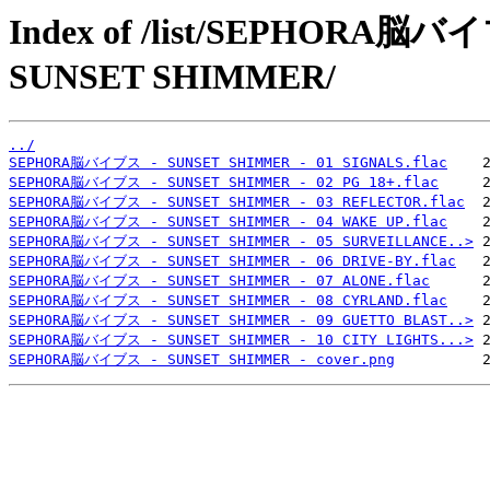
Index of /list/SEPHOR
SUNSET SHIMMER/
../
SEPHORA脳バイブス - SUNSET SHIMMER - 01 SIGNALS.flac
SEPHORA脳バイブス - SUNSET SHIMMER - 02 PG 18+.flac
SEPHORA脳バイブス - SUNSET SHIMMER - 03 REFLECTOR.flac
SEPHORA脳バイブス - SUNSET SHIMMER - 04 WAKE UP.flac
SEPHORA脳バイブス - SUNSET SHIMMER - 05 SURVEILLANCE..>
SEPHORA脳バイブス - SUNSET SHIMMER - 06 DRIVE-BY.flac
SEPHORA脳バイブス - SUNSET SHIMMER - 07 ALONE.flac
SEPHORA脳バイブス - SUNSET SHIMMER - 08 CYRLAND.flac
SEPHORA脳バイブス - SUNSET SHIMMER - 09 GUETTO BLAST..>
SEPHORA脳バイブス - SUNSET SHIMMER - 10 CITY LIGHTS...>
SEPHORA脳バイブス - SUNSET SHIMMER - cover.png