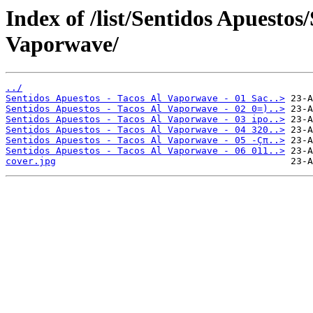
Index of /list/Sentidos Apuestos
Vaporwave/
../
Sentidos Apuestos - Tacos Al Vaporwave - 01 Sac..>
Sentidos Apuestos - Tacos Al Vaporwave - 02 0=)..>
Sentidos Apuestos - Tacos Al Vaporwave - 03 ipo..>
Sentidos Apuestos - Tacos Al Vaporwave - 04 320..>
Sentidos Apuestos - Tacos Al Vaporwave - 05 -Çπ..>
Sentidos Apuestos - Tacos Al Vaporwave - 06 011..>
cover.jpg