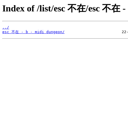
Index of /list/esc 不在/esc 不在 -
../
esc 不在 - b - midi dungeon/